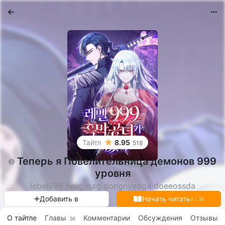
Тайтл
8.95
518
Теперь я Повелительница демонов 999
уровня
lebel999 heugmag gongnyeoga doeeossda
Добавить в
0 / 36
О тайтле
Главы
Комментарии
Обсуждения
Отзывы
36