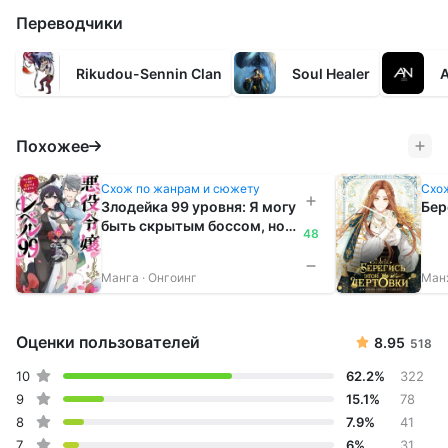
Пройдёт ли канон или ну его... влево?
Переводчики
Решать лишь тебе, демонят королева.
Rikudou-Sennin Clan
Soul Healer
A
Похожее
Схож по жанрам и сюжету
Схож
Злодейка 99 уровня: Я могу
Бер
быть скрытым боссом, но я
48
не Король демонов
Манга · Онгоинг
Манх
Оценки пользователей
8.95
518
10
62.2%
322
9
15.1%
78
8
7.9%
41
7
6%
31