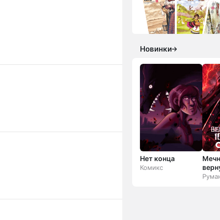
Новинки
Нет конца
Мечн
верн
Комикс
1000
Рума