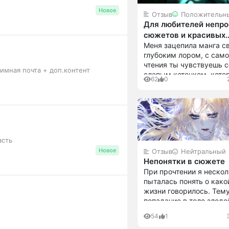
Новое
Отзыв
Положительн
Для любителей непр
сюжетов и красивых
персонажей
Меня зацепила манга с
глубоким лором, с само
чтения ты чувствуешь 
имная почта + доп.контент
слепым котенком, кото
62
0
бьется о стенки. Много
возникает с самой перв
что и заставляет погру
сильнее в сюжет. Н...
асть
Новое
Отзыв
Нейтральный
Непонятки в сюжете
При прочтении я нескол
пыталась понять о как
жизни говорилось. Тем
попадание в тело злоде
романа совсем не раск
54
1
Добавили чисто для гал