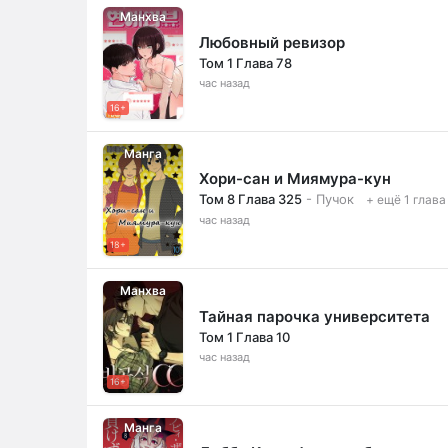
Манхва
Любовный ревизор
Том 1 Глава 78
час назад
16+
Манга
Хори-сан и Миямура-кун
Том 8 Глава 325
- Пучок
+ ещё 1 глава
час назад
18+
Манхва
Тайная парочка университета
Том 1 Глава 10
час назад
16+
Манга