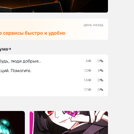
день назад
е сервисы быстро и удобно
ума
будь, люди добрые..
4
0
ций. Помогите.
12
4
14
0
17
0