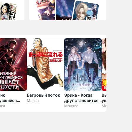
ик
Багровый поток
Эрика - Когда
Вы что,
увшийся
друг становится
увольняете м
Манга
 лет спустя
одержим мной
— единственн
нга
Манхва
Манга
человека,
обслуживающ
все внутренни
системы