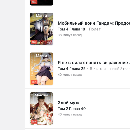
18+
Манга
Мобильный воин Гандам: Прод
Том 4 Глава 18
- Полёт
38 минут назад
16+
Манга
Я не в силах понять выражение
Том 4 Глава 25
- Я - это я
+ ещё 2 гла
40 минут назад
16+
Манхва
Злой муж
Том 2 Глава 40
40 минут назад
16+