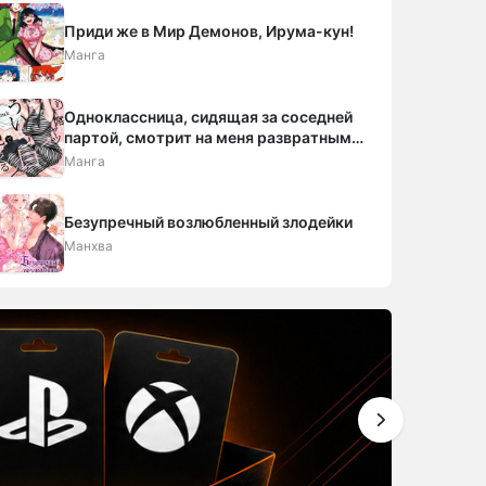
Приди же в Мир Демонов, Ирума-кун!
Манга
Одноклассница, сидящая за соседней
партой, смотрит на меня развратным
взглядом (Сериализация)
Манга
Безупречный возлюбленный злодейки
Манхва