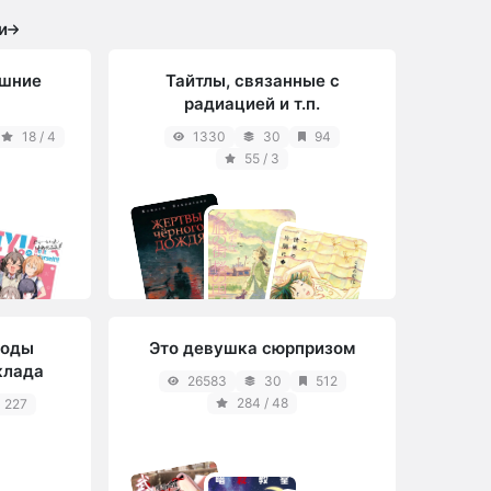
льно
было чем-то прорывным,
неординарным и
и
захватывающим, когда буквально
все отсыла...
шние
Тайтлы, связанные с
радиацией и т.п.
18 / 4
1330
30
94
55 / 3
роды
Это девушка сюрпризом
клада
26583
30
512
284 / 48
227