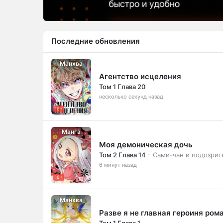
Последние обновления
Манхва
Агентство исцеления
Том 1 Глава 20
несколько секунд назад
16+
Манга
Моя демоническая дочь
Том 2 Глава 14
- Сами-чан и подозрит
6 минут назад
16+
Манхва
Разве я не главная героиня ром
Том 1 Глава 1