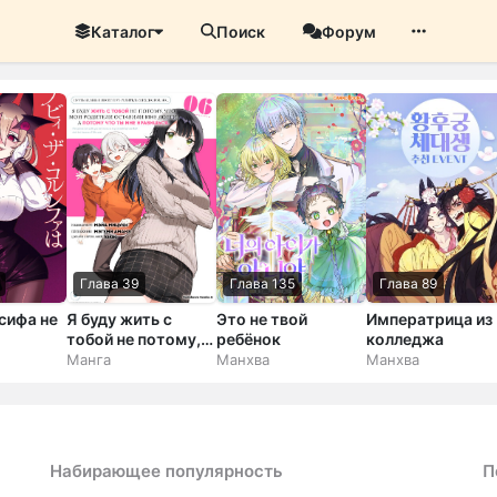
Каталог
Поиск
Форум
Глава 39
Глава 135
Глава 89
сифа не
Я буду жить с
Это не твой
Императрица из
тобой не потому,
ребёнок
колледжа
ать
что мои родители
Манга
Манхва
Манхва
повесили на меня
свой долг, а
потому, что ты
мне нравишься
Набирающее популярность
П