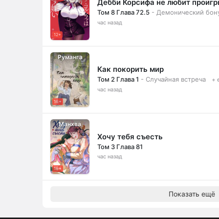
Дебби Корсифа не любит проиг
Том 8 Глава 72.5
- Демонический бону
час назад
12+
Руманга
Как покорить мир
Том 2 Глава 1
- Случайная встреча
+ 
час назад
16+
Манхва
Хочу тебя съесть
Том 3 Глава 81
час назад
16+
Показать ещё