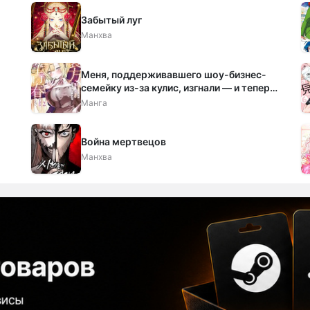
Забытый луг
Манхва
Меня, поддерживавшего шоу-бизнес-
семейку из-за кулис, изгнали — и теперь
я просто хочу наслаждаться обычной
Манга
школьной жизнью.
Война мертвецов
Манхва