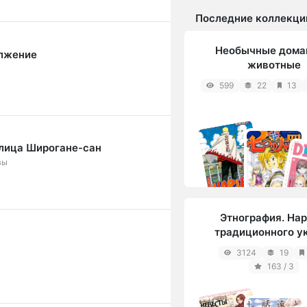
всё. То есть гг момента
приняла жизнь Каен...
Последние коллекци
Необычные дома
олжение
животные
599
22
13
 лица Широгане-сан
вы
Этнография. На
традиционного у
3124
19
163 / 3