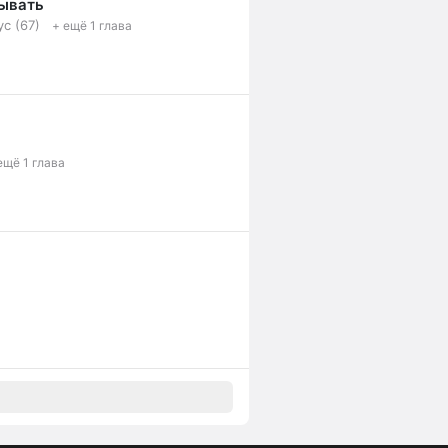
рывать
с (67)
+ ещё 1 глава
ещё 1 глава