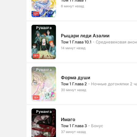
6 минут назад
12+
Руманга
Рыцари леди Азалии
Том 1 Глава 10.1
- Средневековая анон
14 минут назад
16+
Руманга
Форма души
Том 1 Глава 2
- Ночные догонялки 2 ч
30 минут назад
16+
Руманга
Имаго
Том 1 Глава 3
- Бонус
37 минут назад