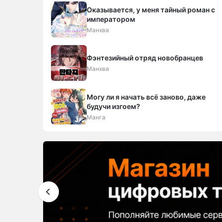
Оказывается, у меня тайный роман с
императором
Манхва
Фэнтезийный отряд новобранцев
Манхва
Могу ли я начать всё заново, даже
будучи изгоем?
Манга