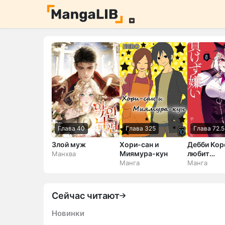
Глава 40
Глава 325
Глава 72.5
Злой муж
Хори-сан и
Дебби Кор
Миямура-кун
любит
Манхва
проигрыв
Манга
Манга
Сейчас читают
Новинки